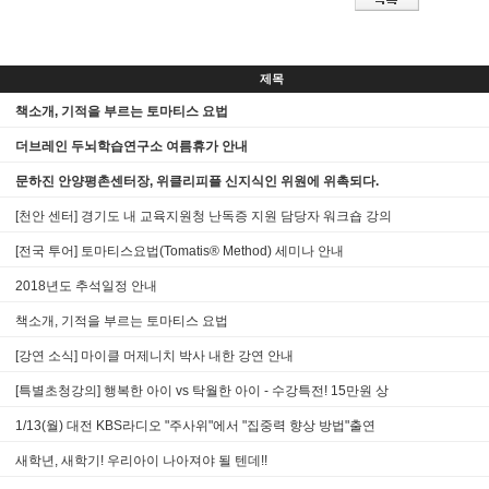
제목
책소개, 기적을 부르는 토마티스 요법
더브레인 두뇌학습연구소 여름휴가 안내
문하진 안양평촌센터장, 위클리피플 신지식인 위원에 위촉되다.
[천안 센터] 경기도 내 교육지원청 난독증 지원 담당자 워크숍 강의
[전국 투어] 토마티스요법(Tomatis® Method) 세미나 안내
2018년도 추석일정 안내
책소개, 기적을 부르는 토마티스 요법
[강연 소식] 마이클 머제니치 박사 내한 강연 안내
[특별초청강의] 행복한 아이 vs 탁월한 아이 - 수강특전! 15만원 상
1/13(월) 대전 KBS라디오 "주사위"에서 "집중력 향상 방법"출연
새학년, 새학기! 우리아이 나아져야 될 텐데!!