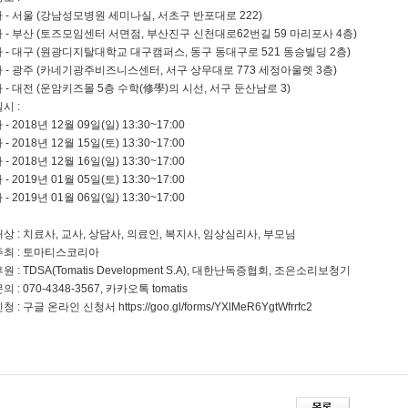
차 - 서울 (강남성모병원 세미나실, 서초구 반포대로 222)
차 - 부산 (토즈모임센터 서면점, 부산진구 신천대로62번길 59 마리포사 4층)
차 - 대구 (원광디지탈대학교 대구캠퍼스, 동구 동대구로 521 동승빌딩 2층)
차 - 광주 (카네기광주비즈니스센터, 서구 상무대로 773 세정아울렛 3층)
차 - 대전 (운암키즈몰 5층 수학(修學)의 시선, 서구 둔산남로 3)
일시 :
 - 2018년 12월 09일(일) 13:30~17:00
 - 2018년 12월 15일(토) 13:30~17:00
 - 2018년 12월 16일(일) 13:30~17:00
 - 2019년 01월 05일(토) 13:30~17:00
 - 2019년 01월 06일(일) 13:30~17:00
 대상 : 치료사, 교사, 상담사, 의료인, 복지사, 임상심리사, 부모님
 주최 : 토마티스코리아
후원 : TDSA(Tomatis Development S.A), 대한난독증협회, 조은소리보청기
문의 : 070-4348-3567, 카카오톡 tomatis
신청 : 구글 온라인 신청서 https://goo.gl/forms/YXlMeR6YgtWfrrfc2