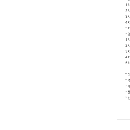
1
2
3
4
5
* 
1차
2차
3차
4차
5차
*
*
* 
* 
* 