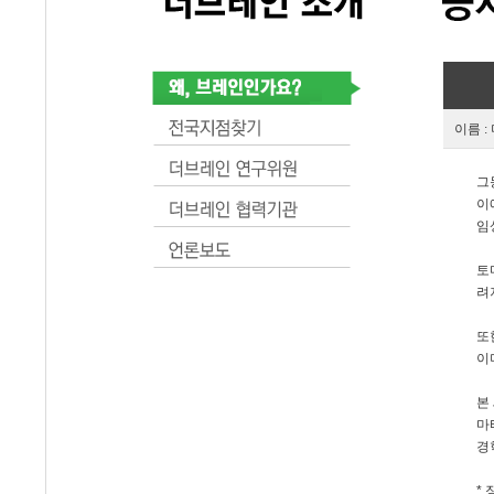
이름 :
그
이
임
토
려
또
이
본
마
경
* 