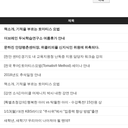
제목
책소개, 기적을 부르는 토마티스 요법
더브레인 두뇌학습연구소 여름휴가 안내
문하진 안양평촌센터장, 위클리피플 신지식인 위원에 위촉되다.
[천안 센터] 경기도 내 교육지원청 난독증 지원 담당자 워크숍 강의
[전국 투어] 토마티스요법(Tomatis® Method) 세미나 안내
2018년도 추석일정 안내
책소개, 기적을 부르는 토마티스 요법
[강연 소식] 마이클 머제니치 박사 내한 강연 안내
[특별초청강의] 행복한 아이 vs 탁월한 아이 - 수강특전! 15만원 상
1/13(월) 대전 KBS라디오 "주사위"에서 "집중력 향상 방법"출연
새학년, 새학기! 우리아이 나아져야 될 텐데!!