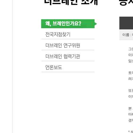
이름 :
그
이
임
토
려
또
이
본
마
경
* 