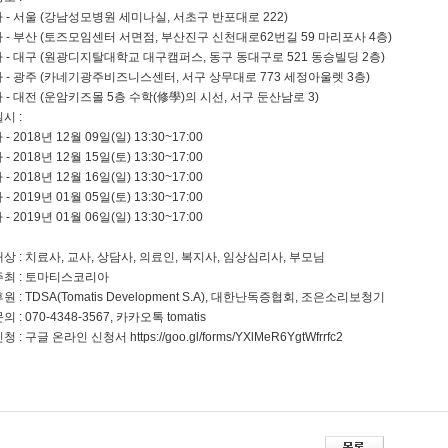
차 - 서울 (강남성모병원 세미나실, 서초구 반포대로 222)
차 - 부산 (토즈모임센터 서면점, 부산진구 신천대로62번길 59 마리포사 4층)
차 - 대구 (원광디지탈대학교 대구캠퍼스, 동구 동대구로 521 동승빌딩 2층)
차 - 광주 (카네기광주비즈니스센터, 서구 상무대로 773 세정아울렛 3층)
차 - 대전 (운암키즈몰 5층 수학(修學)의 시선, 서구 둔산남로 3)
일시 :
 - 2018년 12월 09일(일) 13:30~17:00
 - 2018년 12월 15일(토) 13:30~17:00
 - 2018년 12월 16일(일) 13:30~17:00
 - 2019년 01월 05일(토) 13:30~17:00
 - 2019년 01월 06일(일) 13:30~17:00
 대상 : 치료사, 교사, 상담사, 의료인, 복지사, 임상심리사, 부모님
 주최 : 토마티스코리아
후원 : TDSA(Tomatis Development S.A), 대한난독증협회, 조은소리보청기
문의 : 070-4348-3567, 카카오톡 tomatis
신청 : 구글 온라인 신청서 https://goo.gl/forms/YXlMeR6YgtWfrrfc2