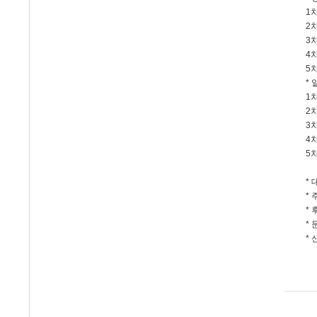
1
2
3
4
5
* 
1차
2차
3차
4차
5차
*
*
* 
* 
* 