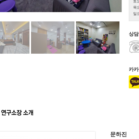
토
목
일
상담
카카
문하진