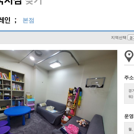
본점
지역선택
주소
경기
워)
운영
월,