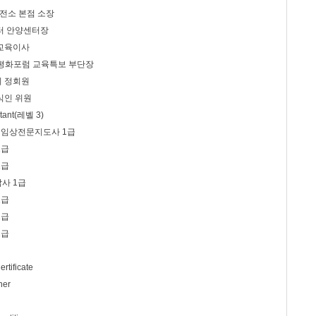
복충전소 본점 소장
터 안양센터장
교육이사
평화포럼 교육특보 부단장
 정회원
식인 위원
tant(레벨 3)
a) 임상전문지도사 1급
1급
1급
사 1급
1급
1급
1급
ertificate
ner