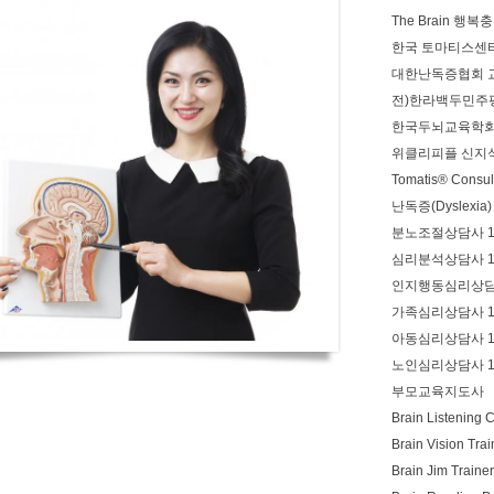
The Brain 행
한국 토마티스센
대한난독증협회 
전)한라백두민주
한국두뇌교육학회
위클리피플 신지
Tomatis® Consul
난독증(Dyslexi
분노조절상담사 
심리분석상담사 
인지행동심리상담
가족심리상담사 
아동심리상담사 
노인심리상담사 
부모교육지도사
Brain Listening C
Brain Vision Trai
Brain Jim Trainer