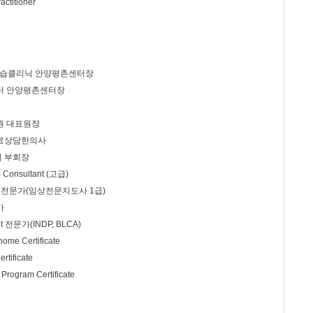
actitioner
두뇌학습클리닉 안양평촌센터장
터 안양평촌센터장
원 대표원장
료상담한의사
 부회장
 Consultant (고급)
a) 전문가(임상전문지도사 1급)
가
nt 전문가(INDP, BLCA)
nome Certificate
ertificate
 Program Certificate